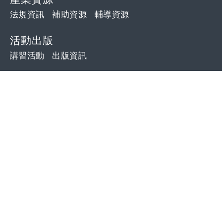
法規資訊
補助資源
輔導資源
活動出版
講習活動
出版資訊
其他訊息
外單位轉發
招標公告
OFFICE
會本部：
231 新北市新店區寶橋路 48 號 6 樓
(專業處：5樓、8樓、10樓)
台中辦公室：
407 台中市西屯區工業區一路98-130
號3樓之7