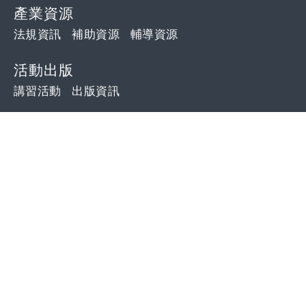
產業資源
法規資訊
補助資源
輔導資源
活動出版
講習活動
出版資訊
其他訊息
外單位轉發
招標公告
OFFICE
會本部：
231 新北市新店區寶橋路 48 號 6 樓
(專業處：5樓、8樓、10樓)
台中辦公室：
407 台中市西屯區工業區一路98-130
號3樓之7