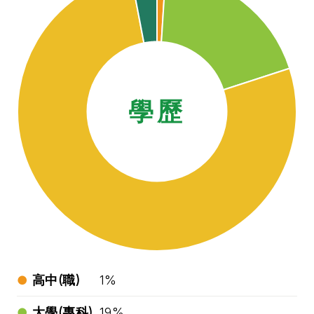
學歷
高中(職)
1%
大學(專科)
19%