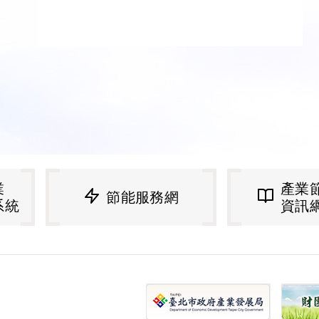
生產性質行業
節能服務網
源查核申報系統