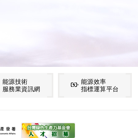
理
能源技術
能源效
網
服務業資訊網
指標運